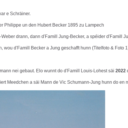
r e Schräiner.
r Philippe un den Hubert Becker 1895 zu Lampech
Weber drann, dann d'Famill Jung-Becker, a spéider d'Famill Ju
ou d'Famill Becker a Jung geschafft hunn (Titelfoto & Foto 1
humann nei gebaut. Elo wunnt do d'Famill Louis-Lohest säi
2022
d
Hiert Meedchen a säi Mann de Vic Schumann-Jung hunn do en n