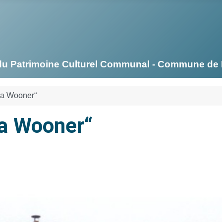
on du Patrimoine Culturel Communal - Commune d
 a Wooner“
 a Wooner“