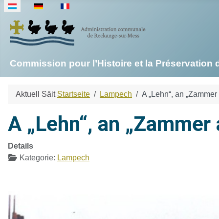
Sprache auswählen
Commission pour l’Histoire et la Préservati
Aktuell Säit
Startseite
Lampech
A „Lehn“, an „Zammer
A „Lehn“, an „Zammer
Details
Kategorie:
Lampech