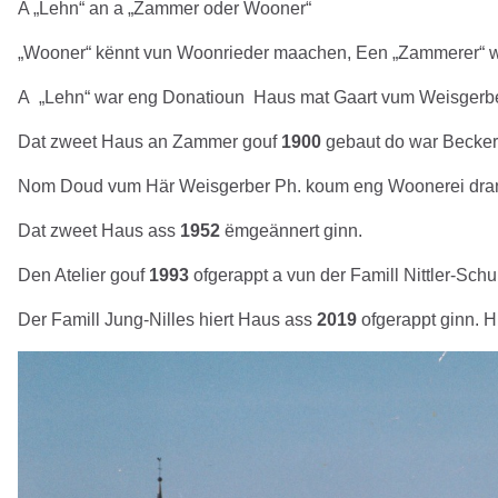
A „Lehn“ an a „Zammer oder Wooner“
„Wooner“ kënnt vun Woonrieder maachen, Een „Zammerer“ wa
A „Lehn“ war eng Donatioun Haus mat Gaart vum Weisgerbe
Dat zweet Haus an Zammer gouf
1900
gebaut do war Becker-
Nom Doud vum Här Weisgerber Ph. koum eng Woonerei dran, w
Dat zweet Haus ass
1952
ëmgeännert ginn.
Den Atelier gouf
1993
ofgerappt a vun der Famill Nittler-Sc
Der Famill Jung-Nilles hiert Haus ass
2019
ofgerappt ginn. 