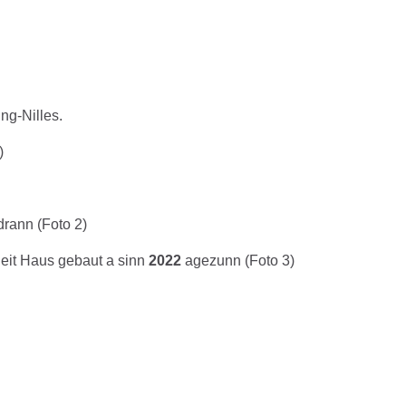
ng-Nilles.
)
rann (Foto 2)
eit Haus gebaut a sinn
2022
agezunn (Foto 3)