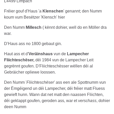
L4499 Limpach
Fréier gouf d'Haus 'a
Klenschen
' genannt; den Numm
koum vum Besëtzer 'Klensch' hier
Den Numm
Millesch
( kënnt dohier, well do en Möller dra
war.
D'Haus ass no 1800 gebaut gin.
Haut ass et d'
Veräinshaus
vun de
Lampecher
Fliichteschëser,
déi 1984 vun de Lampecher Leit
gegrënnt goufen. D'Fliichteschësser wëllen déi al
Gebräicher opliewe loossen.
Den Numm '
Fliichteschëser
' ass een ale Spottnumm vun
der Ëmgéigend un déi Lampecher, déi fréier matt Fluess
gewieft hunn. Wann dat net matt den naassen Fliichten,
déi geklappt goufen, geroden ass, war et
verschass
, dohier
deen Numm