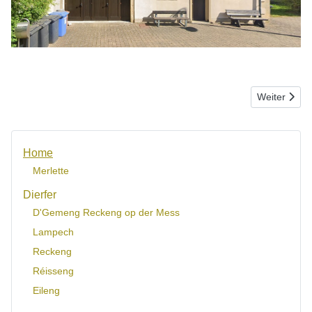
Nächster Be
Weiter
Home
Merlette
Dierfer
D'Gemeng Reckeng op der Mess
Lampech
Reckeng
Réisseng
Eileng