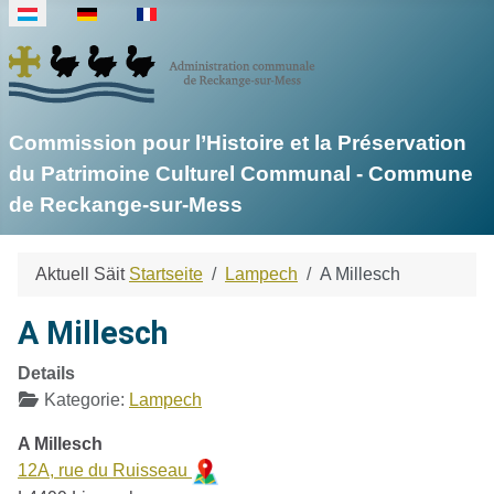
Sprache auswählen
Commission pour l’Histoire et la Préservation
du Patrimoine Culturel Communal - Commune
de Reckange-sur-Mess
Aktuell Säit
Startseite
Lampech
A Millesch
A Millesch
Details
Kategorie:
Lampech
A Millesch
12A, rue du Ruisseau