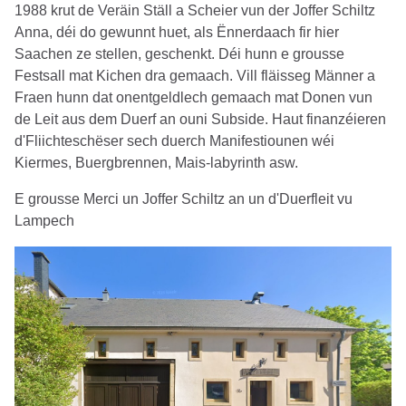
1988 krut de Veräin Ställ a Scheier vun der Joffer Schiltz
Anna, déi do gewunnt huet, als Ënnerdaach fir hier
Saachen ze stellen, geschenkt. Déi hunn e grousse
Festsall mat Kichen dra gemaach. Vill fläisseg Männer a
Fraen hunn dat onentgeldlech gemaach mat Donen vun
de Leit aus dem Duerf an ouni Subside. Haut finanzéieren
d'Fliichteschëser sech duerch Manifestiounen wéi
Kiermes, Buergbrennen, Mais-labyrinth asw.
E grousse Merci un Joffer Schiltz an un d'Duerfleit vu
Lampech