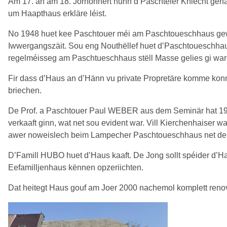
Am 17. an am 18. Jorhonnert hunn d’Paschtéier Kniecht gehal
um Haapthaus erkläre léist.
No 1948 huet kee Paschtouer méi am Paschtoueschhaus gewun
Iwwergangszäit. Sou eng Nouthëllef huet d’Paschtoueschhau
regelméisseg am Paschtueschhaus stëll Masse gelies gi war
Fir dass d’Haus an d’Hänn vu private Propretäre komme konn
briechen.
De Prof. a Paschtouer Paul WEBER aus dem Seminär hat 1972 d
verkaaft ginn, wat net sou evident war. Vill Kierchenhaiser
awer noweislech beim Lampecher Paschtoueschhaus net de 
D’Famill HUBO huet d’Haus kaaft. De Jong sollt spéider d’Hau
Eefamilljenhaus kënnen opzeriichten.
Dat heitegt Haus gouf am Joer 2000 nachemol komplett renov