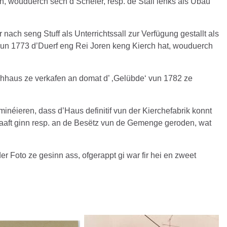
n, wouduerch sech d’Scheier, resp. de Stall lénks als Ubäu
 seng Stuff als Unterrichtssall zur Verfügung gestallt als
vun 1773 d’Duerf eng Rei Joren keng Kierch hat, wouduerch
chhaus ze verkafen an domat d’ ‚Gelübde‘ vun 1782 ze
néieren, dass d’Haus definitif vun der Kierchefabrik konnt
rkaaft ginn resp. an de Besëtz vun de Gemenge geroden, wat
 Foto ze gesinn ass, ofgerappt gi war fir hei en zweet