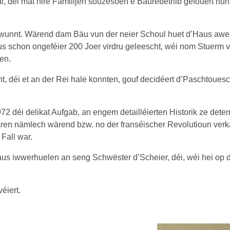
, déi mat hire Familljen souzesoen e Baurebetriib gefouert hun
nt. Wärend dam Bäu vun der neier Schoul huet d’Haus awer nach
s schon ongeféier 200 Joer virdru geleescht, wéi nom Stuerm 
en.
t, déi et an der Rei hale konnten, gouf decidéert d’Paschtoues
éi delikat Aufgab, an engem detailléierten Historik ze determi
 waren nämlech wärend bzw. no der franséischer Revolutioun ve
Fall war.
s iwwerhuelen an seng Schwëster d’Scheier, déi, wéi hei op der
éiert.