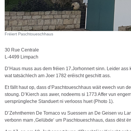
Fréiert Paschtoueschhaus
30 Rue Centrale
L-4499 Limpach
D’Haus muss aus dem fréien 17.Jorhonnert sinn. Leider ass 
wat tatsächlech am Joer 1782 eréischt geschitt ass.
Et fällt haut op, dass d’Paschtoueschhaus wäit ewech vun der
stoung. D’Kierch ass awer, nodeems si 1773 Affer vun engem
uersprüngleche Standuert ni verlooss huet (Photo 1).
D’Zehntherren De Tornaco vu Suessem an De Geisen vu Lamp
verbonn mam ‚Gelübde‘ um Paschtoueschhaus, dass dëst ëmm