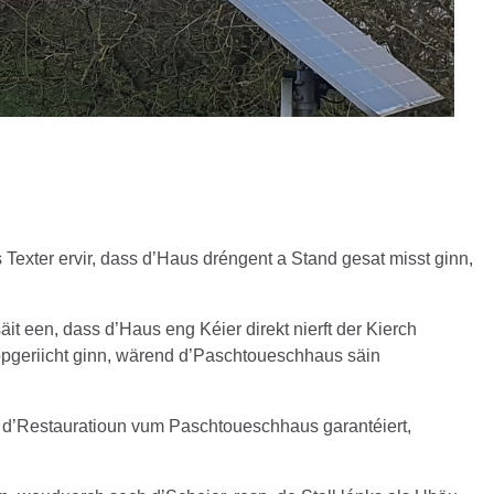
exter ervir, dass d’Haus dréngent a Stand gesat misst ginn,
it een, dass d’Haus eng Kéier direkt nierft der Kierch
opgeriicht ginn, wärend d’Paschtoueschhaus säin
d’Restauratioun vum Paschtoueschhaus garantéiert,