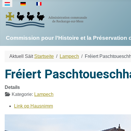
Sprache auswählen
Commission pour l’Histoire et la Préservati
Aktuell Säit
Startseite
Lampech
Fréiert Paschtouesch
Fréiert Paschtoueschh
Details
Kategorie:
Lampech
Link op Hausnimm