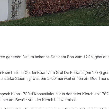
kee geneeën Datum bekannt. Säit dem Enn vum 17.Jh. gëet aus T
 Kierch steet. Op der Kaart vum Grof De Ferraris (ëm 1778) gesä
 staarke Stuerm gi war, ëm 1780 méi wäit ënnen am Duerf nei 
ech hunn 1780 d’Konstruktioun vun der neier Kierch an 1782 
er am Besëtz vun der Kierch bleiwe misst.