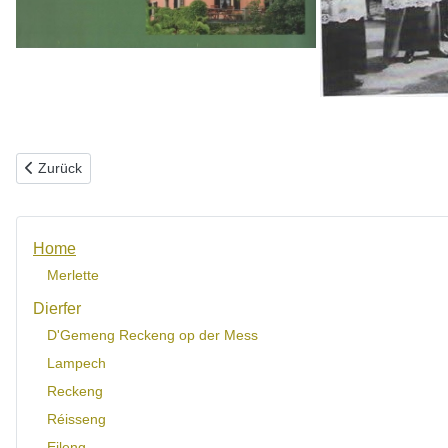
Vorheriger Beitrag: A „Lehn“, an „Zammer a Wooner“
Zurück
Home
Merlette
Dierfer
D'Gemeng Reckeng op der Mess
Lampech
Reckeng
Réisseng
Eileng