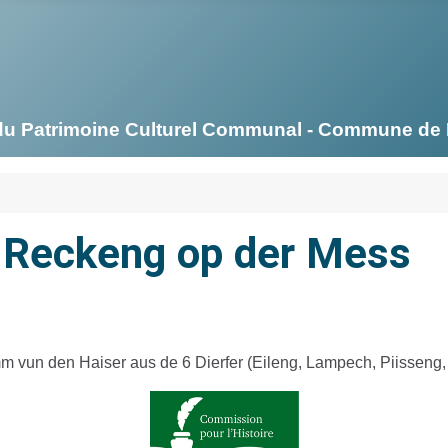
on du Patrimoine Culturel Communal - Commune d
 Reckeng op der Mess
imm vun den Haiser aus de 6 Dierfer (Eileng, Lampech, Piissen