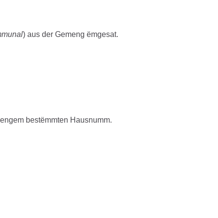
ommunal
) aus der Gemeng ëmgesat.
n no engem bestëmmten Hausnumm.