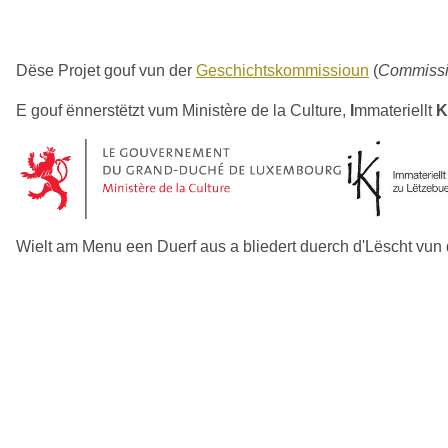
Dëse Projet gouf vun der
Geschichtskommissioun
(
Commissio
E gouf ënnerstëtzt vum Ministère de la Culture,
I
mmateriellt
K
Wielt am Menu een Duerf aus a bliedert duerch d'Lëscht vu