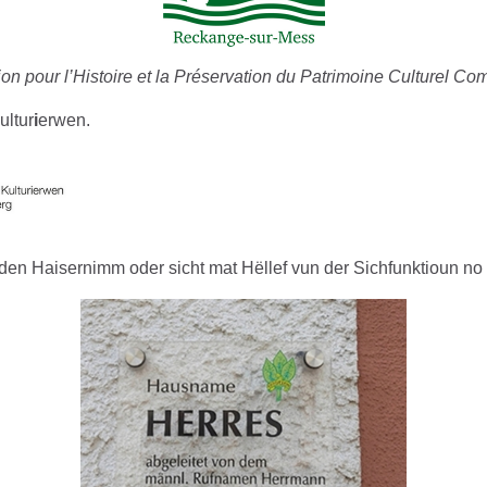
n pour l’Histoire et la Préservation du Patrimoine Culturel C
ultur
i
erwen.
n den Haisernimm oder sicht mat Hëllef vun der Sichfunktiou