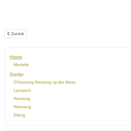
Vorheriger Beitrag: Wat ass eng Merlette?
Zurück
Home
Merlette
Dierfer
D'Gemeng Reckeng op der Mess
Lampech
Reckeng
Réisseng
Eileng