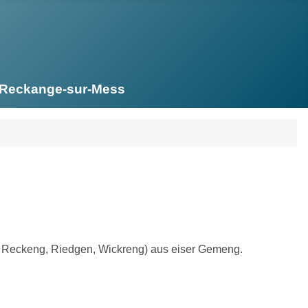
e Reckange-sur-Mess
g, Reckeng, Riedgen, Wickreng) aus eiser Gemeng.