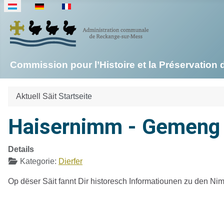
Sprache auswählen
Commission pour l’Histoire et la Préservati
Aktuell Säit
Startseite
Haisernimm - Gemeng
Details
Kategorie:
Dierfer
Op dëser Säit fannt Dir historesch Informatiounen zu den N