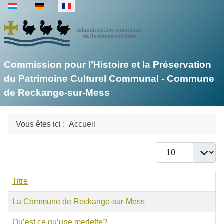
Sélectionnez votre langue
Commission pour l’Histoire et la Préservation
du Patrimoine Culturel Communal - Commune
de Reckange-sur-Mess
Vous êtes ici :
Accueil
Afficher #
Titre
La Commune de Reckange-sur-Mess
Qu’est ce qu’une merlette?